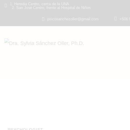
1. Heredia Centro, cerca de la UNA
2. San José Centro, frente al Hospital de Niños
psicosanchezoller@gmail.com
+506 
PSYCHOLOGIST