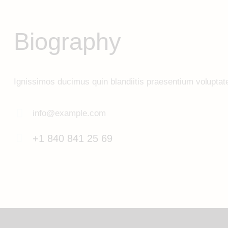
Biography
Ignissimos ducimus quin blandiitis praesentium voluptate
info@example.com
E-
+1 840 841 25 69
m
Ph
ail:
on
e: